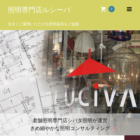
照明専門店ルシーバ
0
末永くご愛用いただける照明器具をご提案
老舗照明専門店シバタ照明が運営
きめ細やかな照明コンサルティング