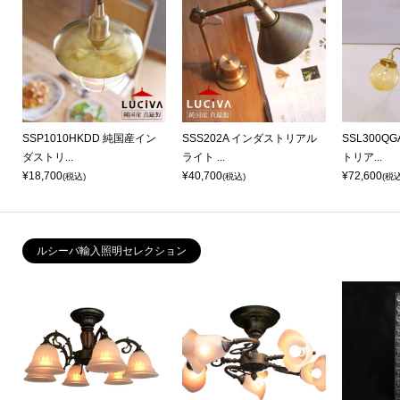
SSP1010HKDD 純国産イン
SSS202A インダストリアル
SSL300Q
ダストリ...
ライト ...
トリア...
¥18,700
¥40,700
¥72,600
(税込)
(税込)
(税込
ルシーバ輸入照明セレクション