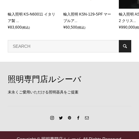
H
輸入照明 KS-N60011 イタリ
輸入照明 KSN-129-5PF マー
輸入照明 AS
ア製 ...
ブルア...
2 クリス...
¥83,600
¥60,500
¥990,000
(税込)
(税込)
(税
照明専門店ルシーバ
末永くご愛用いただける照明器具をご提案