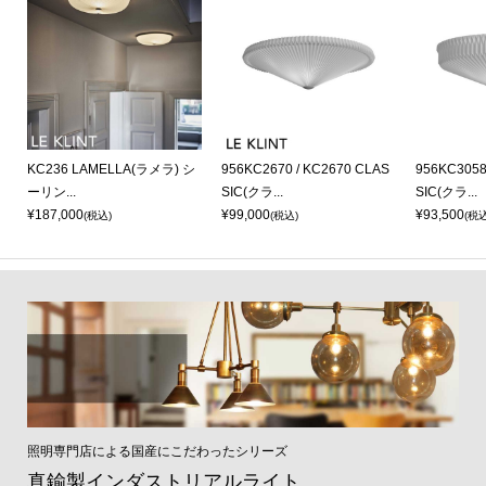
O
KC236 LAMELLA(ラメラ) シ
956KC2670 / KC2670 CLAS
956KC3058
ーリン...
SIC(クラ...
SIC(クラ...
¥187,000
¥99,000
¥93,500
(税込)
(税込)
(税込
照明専門店による国産にこだわったシリーズ
真鍮製インダストリアルライト