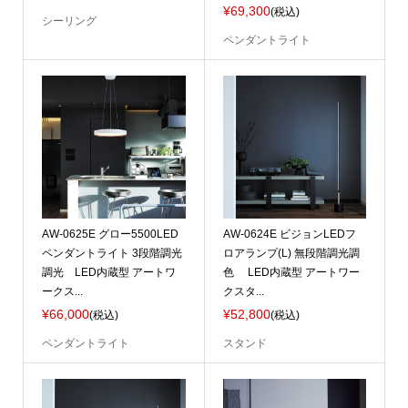
¥69,300
(税込)
シーリング
ペンダントライト
AW-0625E グロー5500LED
AW-0624E ビジョンLEDフ
ペンダントライト 3段階調光
ロアランプ(L) 無段階調光調
調光 LED内蔵型 アートワ
色 LED内蔵型 アートワー
ークス...
クスタ...
¥66,000
¥52,800
(税込)
(税込)
ペンダントライト
スタンド