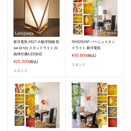
新洋電気 A527-A 駿河指物 彩
SHS202AF パーニュスタン
sai 白×白 スタンドライト 白
ドライト 新洋電気
熱球付属/LED対応
¥30,800
(税込)
¥25,300
(税込)
スタンド
スタンド