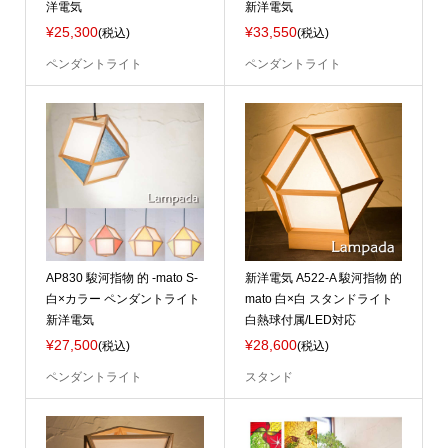
洋電気
新洋電気
¥25,300
¥33,550
(税込)
(税込)
ペンダントライト
ペンダントライト
AP830 駿河指物 的 -mato S-
新洋電気 A522-A 駿河指物 的
白×カラー ペンダントライト
mato 白×白 スタンドライト
新洋電気
白熱球付属/LED対応
¥27,500
¥28,600
(税込)
(税込)
ペンダントライト
スタンド