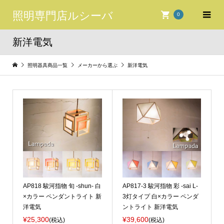
照明専門店ルシーバ
0
新洋電気
照明器具商品一覧
メーカーから選ぶ
新洋電気
AP818 駿河指物 旬 -shun- 白
AP817-3 駿河指物 彩 -sai L-
×カラー ペンダントライト 新
3灯タイプ 白×カラー ペンダ
洋電気
ントライト 新洋電気
¥25,300
¥39,600
(税込)
(税込)