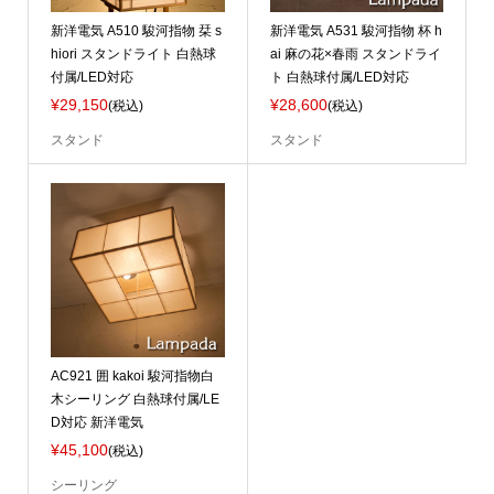
新洋電気 A510 駿河指物 栞 s
新洋電気 A531 駿河指物 杯 h
hiori スタンドライト 白熱球
ai 麻の花×春雨 スタンドライ
付属/LED対応
ト 白熱球付属/LED対応
¥29,150
¥28,600
(税込)
(税込)
スタンド
スタンド
AC921 囲 kakoi 駿河指物白
木シーリング 白熱球付属/LE
D対応 新洋電気
¥45,100
(税込)
シーリング