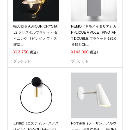
輸入照明 ASFOUR CRYSTA
NEMO（ネモ／イタリア） A
L2 クリスタルブラケット ダ
PPLIQUE A VOLET PIVOTAN
イニング リビング オフィス
T DOUBLE ブラケット 181K
寝室...
-645S Ch...
¥13,750
¥143,000
(税込)
(税込)
ブラケット
ブラケット
Estiluz（エスティルース／ス
Northern（ノーザン／ノルウ
ペイン） REVOLTA A-3630
ェー） BIRDY WALL SHORT