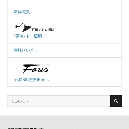
新洋電気
昭和レトロ照明
津軽びいどろ
美濃和紙照明Fores