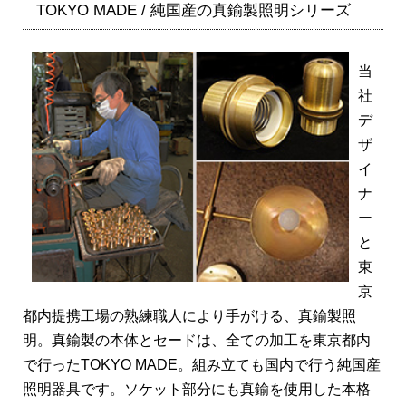
TOKYO MADE / 純国産の真鍮製照明シリーズ
当
社
デ
ザ
イ
ナ
ー
と
東
京
都内提携工場の熟練職人により手がける、真鍮製照
明。真鍮製の本体とセードは、全ての加工を東京都内
で行ったTOKYO MADE。組み立ても国内で行う純国産
照明器具です。ソケット部分にも真鍮を使用した本格