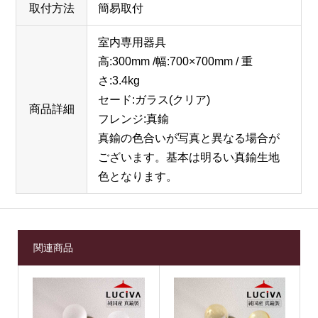
取付方法
簡易取付
室内専用器具
高:300mm /幅:700×700mm / 重
さ:3.4kg
セード:ガラス(クリア)
商品詳細
フレンジ:真鍮
真鍮の色合いが写真と異なる場合が
ございます。基本は明るい真鍮生地
色となります。
関連商品