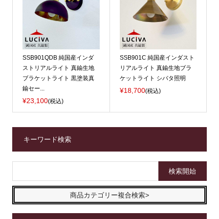
SSB901QDB 純国産インダ
SSB901C 純国産インダスト
ストリアルライト 真鍮生地
リアルライト 真鍮生地ブラ
ブラケットライト 黒塗装真
ケットライト シバタ照明
鍮セー...
¥18,700
(税込)
¥23,100
(税込)
キーワード検索
商品カテゴリー複合検索>