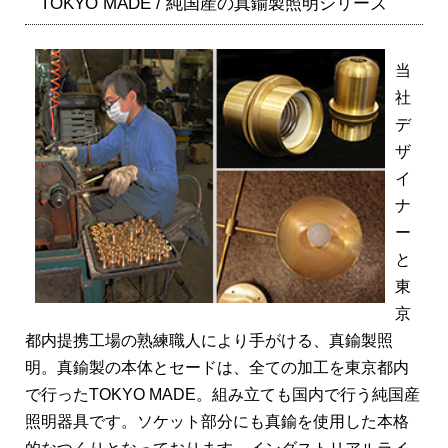
TOKYO MADE / 純国産の真鍮製照明シリーズ
当
社
デ
ザ
イ
ナ
ー
と
東
京
都内提携工場の熟練職人により手がける、真鍮製照
明。真鍮製の本体とセードは、全ての加工を東京都内
で行ったTOKYO MADE。組み立ても国内で行う純国産
照明器具です。ソケット部分にも真鍮を使用した本格