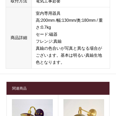
取付方法
電気工事必要
室内専用器具
高:200mm /幅:130mm/奥:180mm / 重
さ:0.7kg
セード:磁器
商品詳細
フレンジ:真鍮
真鍮の色合いが写真と異なる場合が
ございます。基本は明るい真鍮生地
色となります。
関連商品