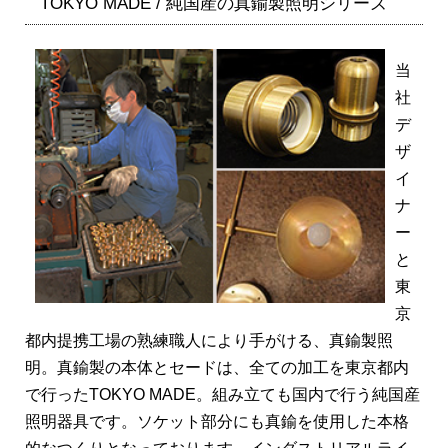
TOKYO MADE / 純国産の真鍮製照明シリーズ
当
社
デ
ザ
イ
ナ
ー
と
東
京
都内提携工場の熟練職人により手がける、真鍮製照
明。真鍮製の本体とセードは、全ての加工を東京都内
で行ったTOKYO MADE。組み立ても国内で行う純国産
照明器具です。ソケット部分にも真鍮を使用した本格