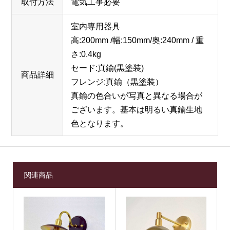
取付方法
電気工事必要
室内専用器具
高:200mm /幅:150mm/奥:240mm / 重
さ:0.4kg
セード:真鍮(黒塗装)
商品詳細
フレンジ:真鍮（黒塗装）
真鍮の色合いが写真と異なる場合が
ございます。基本は明るい真鍮生地
色となります。
関連商品