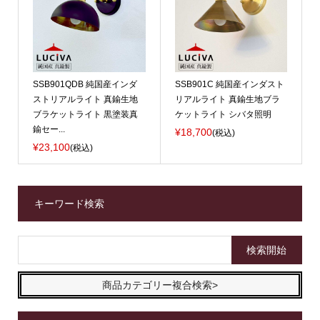
SSB901QDB 純国産インダ
SSB901C 純国産インダスト
ストリアルライト 真鍮生地
リアルライト 真鍮生地ブラ
ブラケットライト 黒塗装真
ケットライト シバタ照明
鍮セー...
¥18,700
(税込)
¥23,100
(税込)
キーワード検索
商品カテゴリー複合検索>