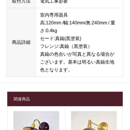
取付方法
電気工事必要
室内専用器具
高:120mm /幅:140mm/奥:240mm / 重
さ:0.4kg
セード:真鍮(黒塗装)
商品詳細
フレンジ:真鍮（黒塗装）
真鍮の色合いが写真と異なる場合が
ございます。基本は明るい真鍮生地
色となります。
関連商品