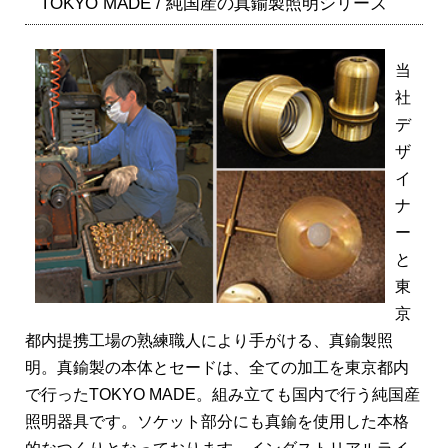
TOKYO MADE / 純国産の真鍮製照明シリーズ
当
社
デ
ザ
イ
ナ
ー
と
東
京
都内提携工場の熟練職人により手がける、真鍮製照
明。真鍮製の本体とセードは、全ての加工を東京都内
で行ったTOKYO MADE。組み立ても国内で行う純国産
照明器具です。ソケット部分にも真鍮を使用した本格