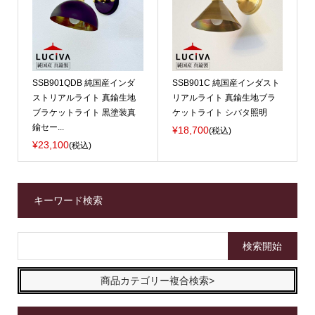
SSB901QDB 純国産インダ
SSB901C 純国産インダスト
ストリアルライト 真鍮生地
リアルライト 真鍮生地ブラ
ブラケットライト 黒塗装真
ケットライト シバタ照明
鍮セー...
¥18,700
(税込)
¥23,100
(税込)
キーワード検索
商品カテゴリー複合検索>