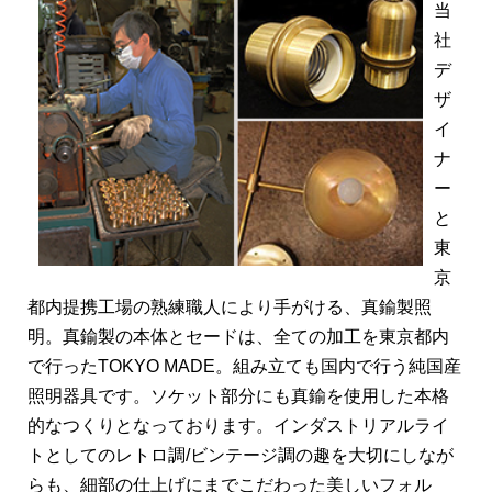
当
社
デ
ザ
イ
ナ
ー
と
東
京
都内提携工場の熟練職人により手がける、真鍮製照
明。真鍮製の本体とセードは、全ての加工を東京都内
で行ったTOKYO MADE。組み立ても国内で行う純国産
照明器具です。ソケット部分にも真鍮を使用した本格
的なつくりとなっております。インダストリアルライ
トとしてのレトロ調/ビンテージ調の趣を大切にしなが
らも、細部の仕上げにまでこだわった美しいフォル