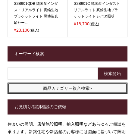
SSB901QDB 純国産インダ
SSB901C 純国産インダスト
ストリアルライト 真鍮生地
リアルライト 真鍮生地ブラ
ブラケットライト 黒塗装真
ケットライト シバタ照明
鍮セー...
¥18,700
(税込)
¥23,100
(税込)
キーワード検索
商品カテゴリー複合検索>
お見積り/個別相談のご依頼
住まいの照明、店舗施設照明、輸入照明などあらゆるご相談を
承ります。新築住宅や新店舗のお客様には図面に基づいて照明